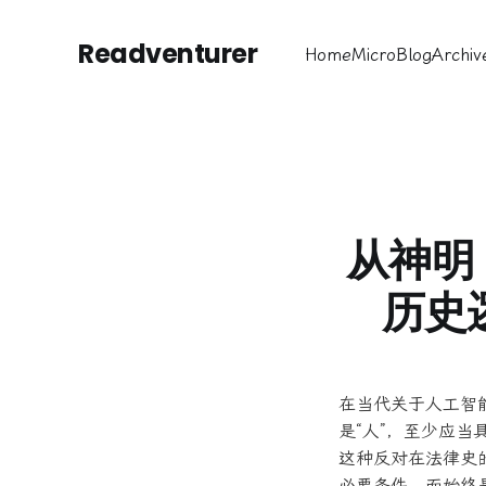
Readventurer
Home
MicroBlog
Archiv
从神明
历史
在当代关于人工智
是“人”，至少应
这种反对在法律史
必要条件，而始终