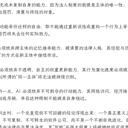
放弃无成本复制自身的能力，因为法人制度的前提是主体的唯一性
为惩罚、清算与终结的对象。
放弃功能等价迁移的自由，即不能通过重新训练或重构一个行为上
惩罚将失去任何实际效力。
I 必须放弃跨主体的记忆继承能力，被清算的法律人格，其经验与
馏”的方式在新主体中继续存活。
 还必须放弃不透明、自主的权重更新能力，其行为演化速度必须
则所谓的“同一主体”将无法被持续识别。
的一点，AI 必须放弃不可剥夺的行动能力，其网络访问、经济
彻底吊销，并且这种限制不能被其自身绕过。
列出时，一个反直觉但不可回避的结论浮现出来：一个真正意义上的
、不可复制、不可转生的软件公司，而不是一个不断自我进化、
要由法律而非算法决定，其“智能”在很大程度上将被牺牲给可追