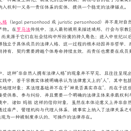
纳入权利—义务—责任体系的实体，提供一个稳定的法律锚点。
人格
（legal personhood 或 juristic personhood）并
产物。在
罗马法
传统中，法人最初被用来描述城邦、行会与宗教
”，而来源于它们在社会结构中所扮演的持久角色；进入中世纪以
得独立于具体成员的法律人格，这一过程的根本动因并非哲学，
期持有，契约需要跨越个体寿命持续生效，而责任也需要在成员
中，这种“非自然人拥有法律人格”的现象并不罕见，且往往呈现
实践中，若干宗教实体被明确承认为法律意义上的“人”，其中包
然地理对象；其法理基础并不在于“神是否真实存在”，而在于这
接受供奉、参与纠纷，并且需要一个明确的法律主体来承载权利
境中，诸如 妈祖 这样的信仰对象，虽然在本体论意义上并非自
通过庙产、管理机构与代理人体系，被事实上纳入了法律关系之
而表现为一种被制度承认的、可操作的法律存在。