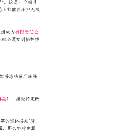
p）**。这是一个极其
论上都需要承担无限
注册成为
有限责任公
，它就必须立刻牺牲掉
时能够冻结资产或强
群岛
），接受特定政
字的实体必须“降
逻辑，那么纯粹由算