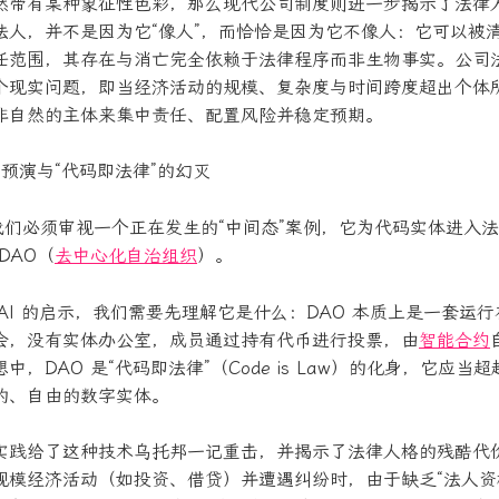
然带有某种象征性色彩，那么现代公司制度则进一步揭示了法律
法人，并不是因为它“像人”，而恰恰是因为它不像人：它可以被
任范围，其存在与消亡完全依赖于法律程序而非生物事实。公司
个现实问题，即当经济活动的规模、复杂度与时间跨度超出个体
非自然的主体来集中责任、配置风险并稳定预期。
预演与“代码即法律”的幻灭
，我们必须审视一个正在发生的“中间态”案例，它为代码实体进入
DAO（
去中心化自治组织
）。
对 AI 的启示，我们需要先理解它是什么：DAO 本质上是一套运
会，没有实体办公室，成员通过持有代币进行投票，由
智能合约
，DAO 是“代码即法律”（Code is Law）的化身，它应当
的、自由的数字实体。
实践给了这种技术乌托邦一记重击，并揭示了法律人格的残酷代价。
规模经济活动（如投资、借贷）并遭遇纠纷时，由于缺乏“法人资