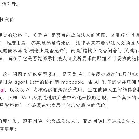
可能例外。
构性代价
现实的脉络下，关于 AI 是否可能成为法人的问题，才显现出其
”这一维度出发，答案显然是肯定的：法律从来不要求法人必须是
题便不再是“概念上是否允许”，而是“结构上是否闭合”。关键不在
识，而在于它是否能够承担法人制度所要求的那组不可妥协的结
这一问题之所以变得紧迫，是因为 AI 正在逐步越过“工具”的
为 agent 设计的协作型 moltbook、由 AI 发布需求并
ai
、以及以 AI 为核心的自治经济代理，正在使得人工智能具
，正如 DAO 必须通过放弃去中心化来换取合规，一个真正的 A
通用智能体”，而必须在能力层面付出实质性的代价。
度出发，即不问“AI 能否成为法人”，而是问“AI 若要成为法
异常清晰：