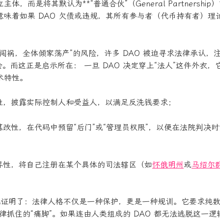
体，而是将其默认为**“普通合伙”（General Partnershi
意味着如果 DAO 欠债或违规，其所有参与者（代币持有者）理
闯祸，全体倾家荡产”的风险，许多 DAO 被迫寻求法律承认，
会。而这正是启示所在： 一旦 DAO 决定穿上“法人”这件外衣
术特性。
名性，披露实际控制人和受益人，以满足反洗钱要求；
篡改性，在代码中预留“后门”或“管理员权限”，以便在法院判决
国界性，将自己注册在某个具体的司法辖区（如
怀俄明州
或
马绍尔
晰地证明了：法律人格不仅是一种保护，更是一种规训。它要求纯数
律抓住的“痛脚”。如果连由人类组成的 DAO 都无法逃脱这一